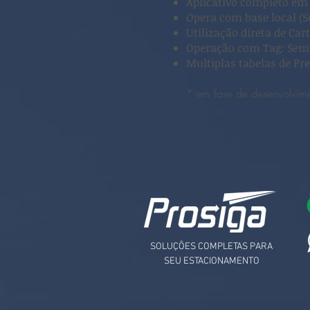
Aplicativo completo em
Opera com base local (
Utilização direta de Ca
Operação com Tag: Semp
Multiplas tabelas de Pr
* em fase de desenvolvim
SOLUÇÕES COMPLETAS PARA
SEU ESTACIONAMENTO