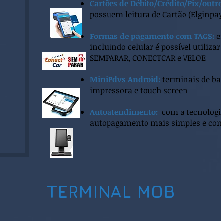
Cartões de Débito/Crédito/Pix/outro
possuem leitura de Cartão (Elginpa
F
ormas de pagamento com TAGS:
e
incluindo celular é possível utiliz
SEMPARAR, CONECTCAR e VELOE
MiniPdvs Android:
terminais de b
impressora e touch screen
Autoatendimento:
com a tecnologia
autopagamento mais simples e co
TERMINAL MOB