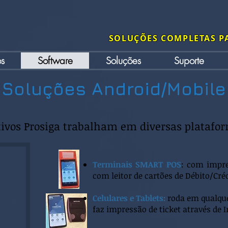
SOLUÇÕES COMPLETAS P
s
Software
Soluções
Suporte
Soluções Android/Mobile
tivos Prosiga trabalham em diversas platafo
Terminais SMART POS
: com impr
com leitor de cartões de Débito/Cré
Celulares e Tablets:
roda em qualque
faz impressão de ticket através de