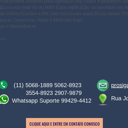
 Plataforma Android para operação em Valets e pequenos E
SQL) ou em rede 3G ou WIFI (com replicação no servidor em 
rtão Débito/Crédito e PIX com terminais específicos Gertec P
arar, Conectcar, Veloe e Mercado Pago
eço e Mensalistas
ento
(11)
5068-1889 5062-8923
prosi
3554-8923 2907-9879
Rua Jo
Whatsapp Suporte 99429-4412
CLIQUE AQUI E ENTRE EM CONTATO CONOSCO