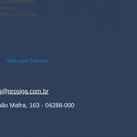
stacionamentos
Nuvem)
OS700 ou ElginPay
Voltar para Software
ga@prosiga.com.br
ão Mafra, 163 -
04288-000