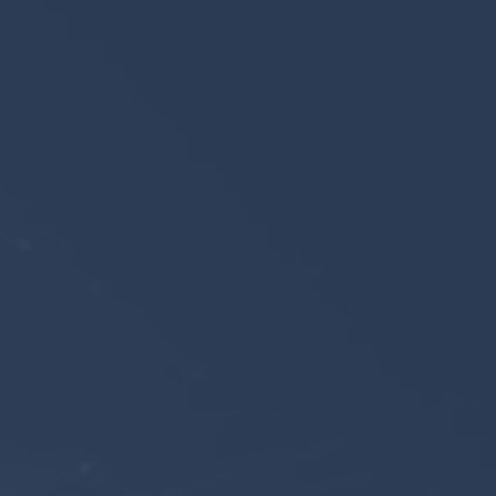
D
Mó
P
Mo
T
In
(O