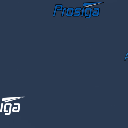
Principal
Equipamento
P
Co
F