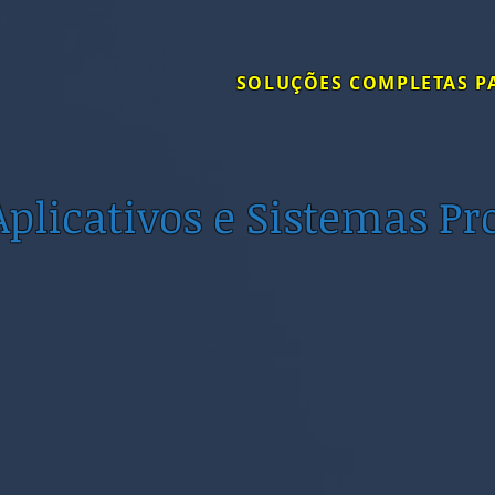
SOLUÇÕES COMPLETAS P
s
Software
Soluções
Suporte
Aplicativos e Sistemas Pr
ark Manager 5
ntrole operacional e financeiro de Estacionament
amília Park Manager